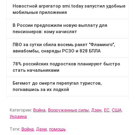
Категории:
Война
,
Вооруженные силы
,
Дзен
,
ЕС
,
США
,
Украина
Тэги:
Война
,
Дени
,
помощь