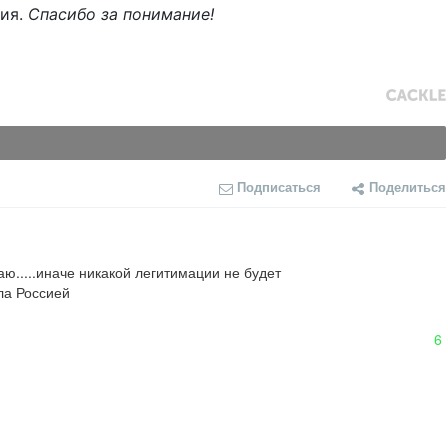
ния.
Спасибо за понимание!
Подписаться
Поделиться
аю.....иначе никакой легитимации не будет

а Россией

6