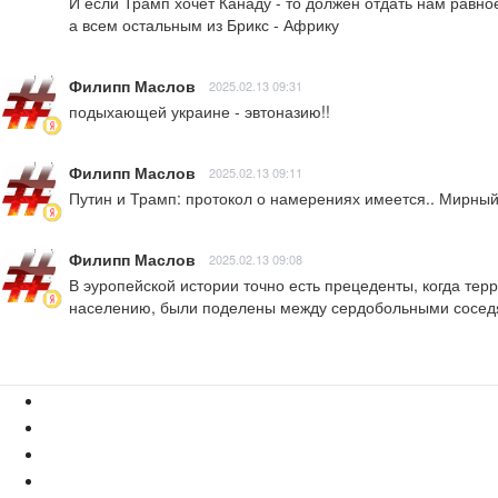
И если Трамп хочет Канаду - то должен отдать нам равно
а всем остальным из Брикс - Африку
Филипп Маслов
2025.02.13 09:31
подыхающей украине - эвтоназию!!
Филипп Маслов
2025.02.13 09:11
Путин и Трамп: протокол о намерениях имеется.. Мирный
Филипп Маслов
2025.02.13 09:08
В эуропейской истории точно есть прецеденты, когда тер
населению, были поделены между сердобольными сосе