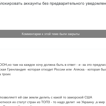
блокировать аккаунты без предварительного уведомле
!
Комментарии к этой теме были закрыты
ООН,но там на каждое хочу должна быть в ответ - и -за это предлаг
кая Гренландия -которая отходит России или  Аляска - которая был
 троих

позволяетт ей сви земли делить с какой то заморской США

тнося их статут стран из ТОП3 - то надо делит  не Украину ,а мир
