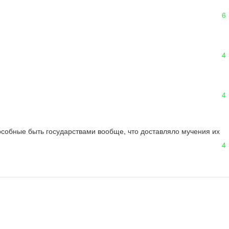
6
4
4
особные быть государствами вообще, что доставляло мучения их 
4