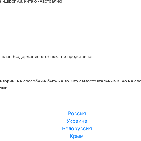
е -Европу,а Китаю -Австралию

 план (содержание его) пока не представлен
ритории, не способные быть не то, что самостоятельными, но не сп
дями
Россия
Украина
Белоруссия
Крым