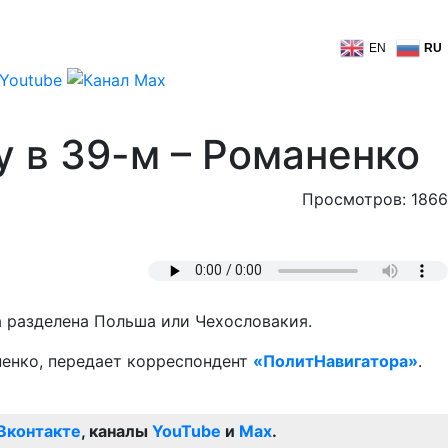
EN
RU
у в 39-м – Романенко
Просмотров: 1866
а разделена Польша или Чехословакия.
ненко, передает корреспондент
«ПолитНавигатора»
.
Вконтакте
, каналы
YouTube
и
Max
.