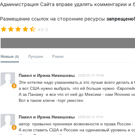
Администрация Сайта вправе удалять комментарии и 
Размещение ссылок на сторонние ресурсы
запрещено
/
4.5
2
Новые
Лучшие
Ранее
(5)
Павел и Ирина Никишовы
2025.02.13 15:48
Эти хотелки надо узаканивать,а это лучше всего делать в 
а вот США нужно выбрать  что ей больше нужно -Европейс
А за Панаму  и все что от ней до Мексики - нам Японию на
Вот в таком ключе -торг уместен
Павел и Ирина Никишовы
2025.02.13 15:41
автор  привычно принижая возможности и права России - 
А если ставить США и Россию на одинаковый уровень и соо