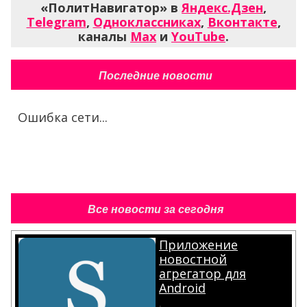
«ПолитНавигатор» в
Яндекс.Дзен
,
Telegram
,
Одноклассниках
,
Вконтакте
,
каналы
Max
и
YouTube
.
Последние новости
Ошибка сети...
Все новости за сегодня
Приложение
новостной
агрегатор для
Android
.