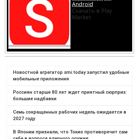
Android
Скачать в Play
Market