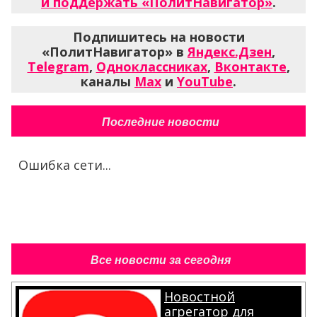
и поддержать «ПолитНавигатор»
.
Подпишитесь на новости
«ПолитНавигатор» в
Яндекс.Дзен
,
Telegram
,
Одноклассниках
,
Вконтакте
,
каналы
Max
и
YouTube
.
Последние новости
Ошибка сети...
Все новости за сегодня
Новостной
агрегатор для