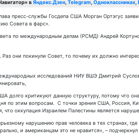
Навигатор» в
Яндекс.Дзен
,
Telegram
,
Одноклассниках
,
глава пресс-службы Госдепа США Морган Ортэгус заяви
сию Совета в фарс».
овета по международным делам (РСМД) Андрей Кортун
 Раз они покинули Совет, то почему их должно интерес
еждународных исследований НИУ ВШЭ Дмитрий Суслов 
инировать,
А долго критикуют данную структуру, потому что она 
ня по этим вопросам. С точки зрения США, Россия, К
ая, что оккупация Израилем Палестины является наруш
рьезному нарушению прав человека в тех странах, где 
ально, и американцам это не нравится», – подчеркнул 