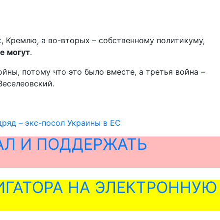
х, Кремлю, а во-вторых – собственному политикуму,
е могут
.
ны, потому что это было вместе, а третья война –
 Веселеовский.
дряд – экс-посол Украины в ЕС
АЛ И ПОДДЕРЖАТЬ
ГАТОРА НА ЭЛЕКТРОННУЮ