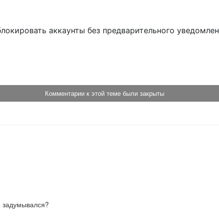
блокировать аккаунты без предварительного уведомле
!
Комментарии к этой теме были закрыты
не задумывался?