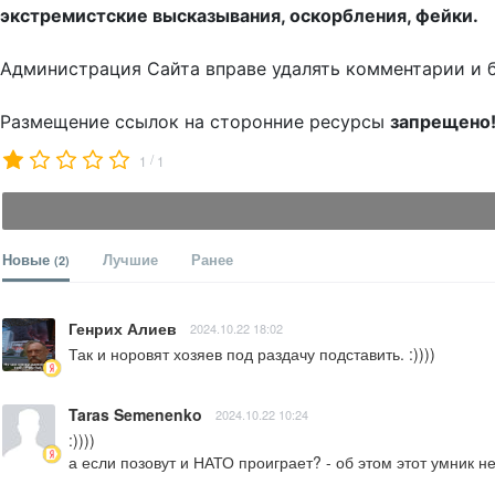
экстремистские высказывания, оскорбления, фейки.
Администрация Сайта вправе удалять комментарии и 
Размещение ссылок на сторонние ресурсы
запрещено
/
1
1
Новые
Лучшие
Ранее
(2)
Генрих Алиев
2024.10.22 18:02
Так и норовят хозяев под раздачу подставить. :))))
Taras Semenenko
2024.10.22 10:24
:))))

а если позовут и НАТО проиграет? - об этом этот умник 