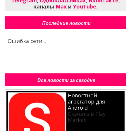
Telegram
,
Одноклассниках
,
Вконтакте
,
каналы
Max
и
YouTube
.
Последние новости
Ошибка сети...
Все новости за сегодня
Новостной
агрегатор для
Android
Скачать в Play
Market