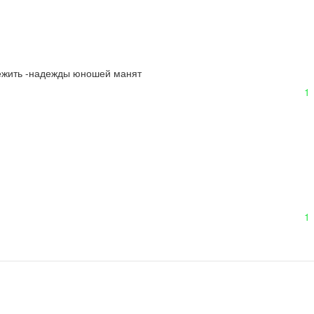
ережить -надежды юношей манят

1
1