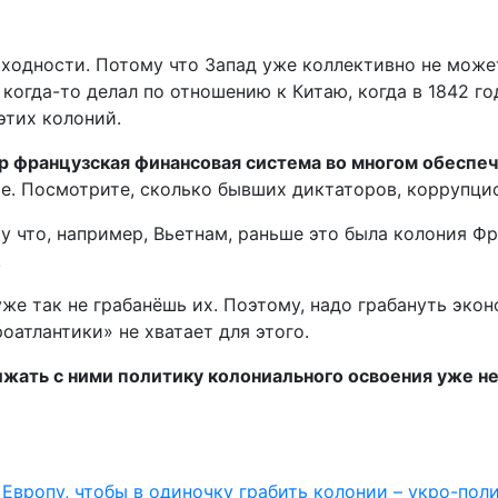
выходности. Потому что Запад уже коллективно не може
 когда-то делал по отношению к Китаю, когда в 1842 г
этих колоний.
ор французская финансовая система во многом обеспе
. Посмотрите, сколько бывших диктаторов, коррупци
му что, например, Вьетнам, раньше это была колония Фр
.
же так не грабанёшь их. Поэтому, надо грабануть экон
оатлантики» не хватает для этого.
олжать с ними политику колониального освоения уже н
вропу, чтобы в одиночку грабить колонии – укро-пол