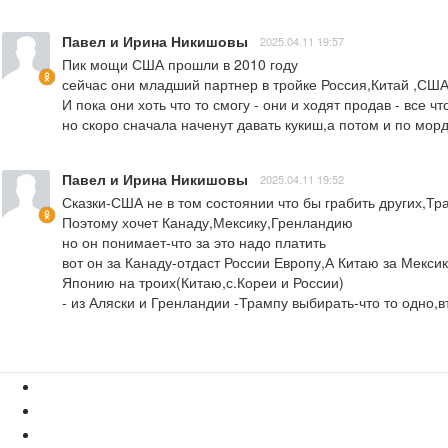
Павел и Ирина Никишовы
2025.04.11 19:57
Пик мощи США прошли в 2010 году

сейчас они младший партнер в тройке Россия,Китай ,США
И пока они хоть что то смогу - они и ходят продав - все
но скоро сначала наченут давать кукиш,а потом и по мор
Павел и Ирина Никишовы
2025.04.11 19:52
Сказки-США не в том состоянии что бы грабить других,Тр
Поэтому хочет Канаду,Мексику,Гренландию

но он понимает-что за это надо платить

вот он за Канаду-отдаст России Европу,А Китаю за Мексик
Японию на троих(Китаю,с.Кореи и России) 

- из Аляски и Гренландии -Трампу выбирать-что то одно,