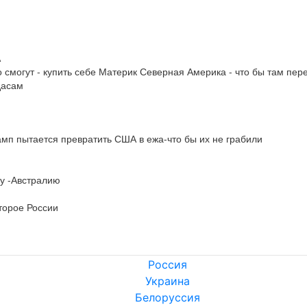


 что смогут - купить себе Материк Северная Америка - что бы там п
дасам
амп пытается превратить США в ежа-что бы их не грабили

у -Австралию

второе России
Россия
Украина
Белоруссия