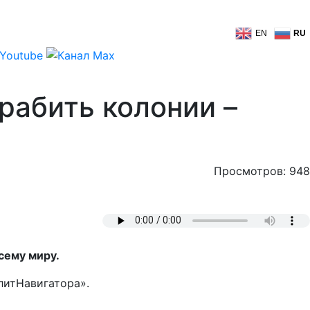
EN
RU
рабить колонии –
Просмотров: 948
сему миру.
литНавигатора».