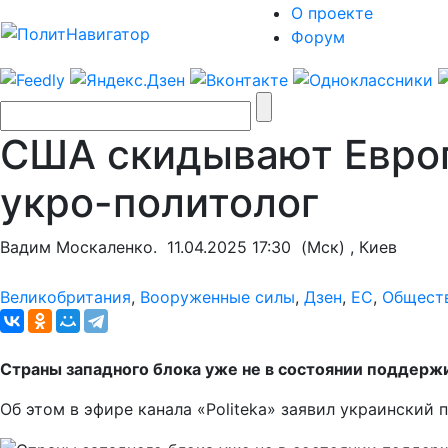
О проекте
Форум
США скидывают Европу
укро-политолог
Вадим Москаленко.
11.04.2025 17:30
(Мск) , Киев
Великобритания
,
Вооруженные силы
,
Дзен
,
ЕС
,
Общест
Страны западного блока уже не в состоянии поддержи
Об этом в эфире канала «Politeka» заявил украинский