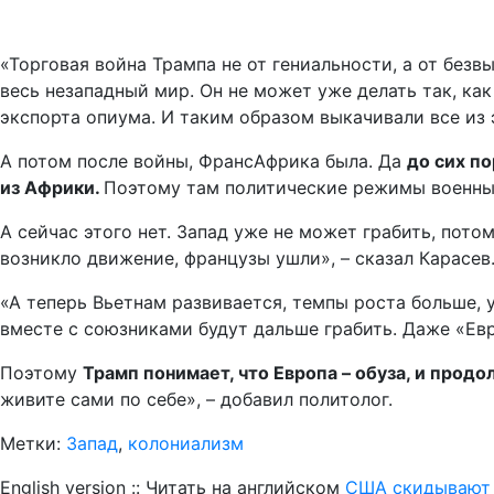
«Торговая война Трампа не от гениальности, а от без
весь незападный мир. Он не может уже делать так, как
экспорта опиума. И таким образом выкачивали все из 
А потом после войны, ФрансАфрика была. Да
до сих п
из Африки.
Поэтому там политические режимы военные
А сейчас этого нет. Запад уже не может грабить, пото
возникло движение, французы ушли», – сказал Карасев
«А теперь Вьетнам развивается, темпы роста больше, у
вместе с союзниками будут дальше грабить. Даже «Евр
Поэтому
Трамп понимает, что Европа – обуза, и прод
живите сами по себе», – добавил политолог.
Метки:
Запад
,
колониализм
English version :: Читать на английском
США скидывают Е