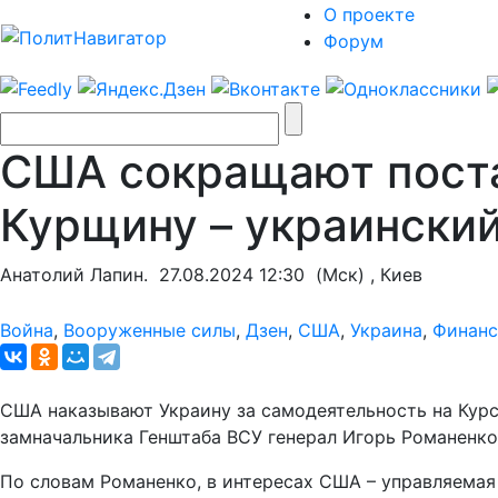
О проекте
Форум
США сокращают поста
Курщину – украинский
Анатолий Лапин.
27.08.2024 12:30
(Мск) , Киев
Война
,
Вооруженные силы
,
Дзен
,
США
,
Украина
,
Финан
США наказывают Украину за самодеятельность на Курс
замначальника Генштаба ВСУ генерал Игорь Романенко
По словам Романенко, в интересах США – управляемая