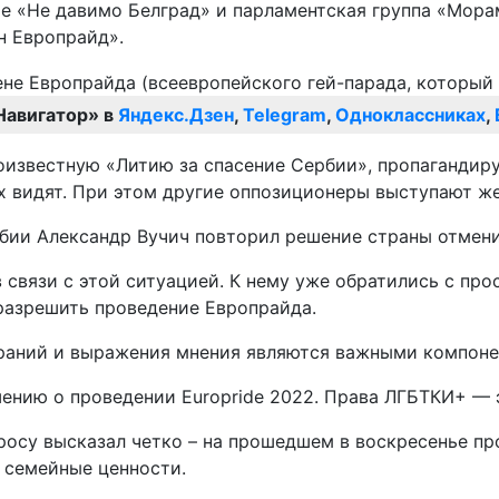
е «Не давимо Белград» и парламентская группа «Морам
ен Европрайд».
Навигатор» в
Яндекс.Дзен
,
Telegram
,
Одноклассниках
,
алоизвестную «Литию за спасение Сербии», пропаганди
их видят. При этом другие оппозиционеры выступают ж
бии Александр Вучич повторил решение страны отмени
в связи с этой ситуацией. К нему уже обратились с пр
разрешить проведение Европрайда.
обраний и выражения мнения являются важными компон
ию о проведении Europride 2022. Права ЛГБТКИ+ — эт
росу высказал четко – на прошедшем в воскресенье пр
 семейные ценности.