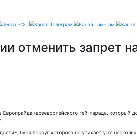
и отменить запрет на
е Европрайда (всеевропейского гей-парада, который до
.
дости», буря вокруг которого не утихает уже нескольк