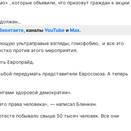
о» , которые объявили, что призовут граждан к акции
Вконтакте
, каналы
YouTube
и
Max
.
рующую ультраправые взгляды, гомофобию, и все это
естко против этого мероприятия.
ть Европрайд.
осьбой передумать представители Евросоюза. А теперь
ентами здоровой демократии».
о права человека», — написал Блинкен.
отесте побывало свыше 50 тысяч человек. Все они