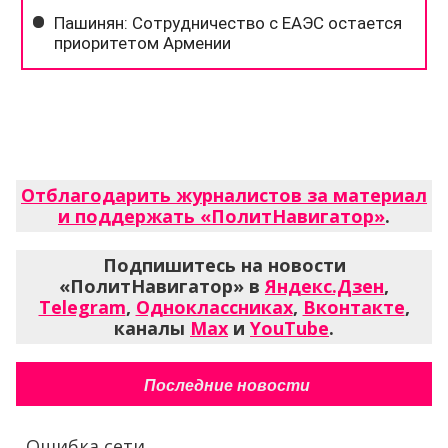
Отблагодарить журналистов за материал
и поддержать «ПолитНавигатор»
.
Подпишитесь на новости
«ПолитНавигатор» в
Яндекс.Дзен
,
Telegram
,
Одноклассниках
,
Вконтакте
,
каналы
Max
и
YouTube
.
Последние новости
Ошибка сети...