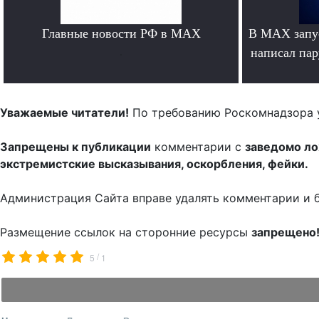
Главные новости РФ в MAX
В MAX запус
.
написал па
Уважаемые читатели!
По требованию Роскомнадзора 
Запрещены к публикации
комментарии с
заведомо л
экстремистские высказывания, оскорбления, фейки.
Администрация Сайта вправе удалять комментарии и 
Размещение ссылок на сторонние ресурсы
запрещено
/
5
1