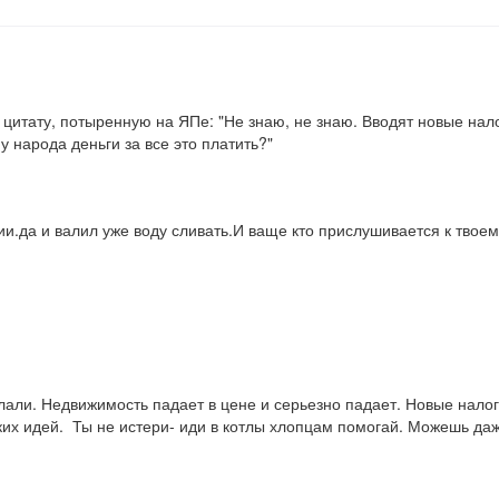
и цитату, потыренную на ЯПе: "Не знаю, не знаю. Вводят новые на
 у народа деньги за все это платить?"
.да и валил уже воду сливать.И ваще кто прислушивается к твоем
лали. Недвижимость падает в цене и серьезно падает. Новые налог
ких идей.  Ты не истери- иди в котлы хлопцам помогай. Можешь даже