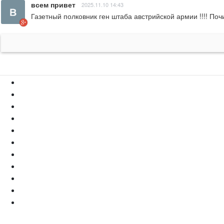
всем привет
2025.11.10 14:43
Газетный полковник ген штаба австрийской армии !!!! По