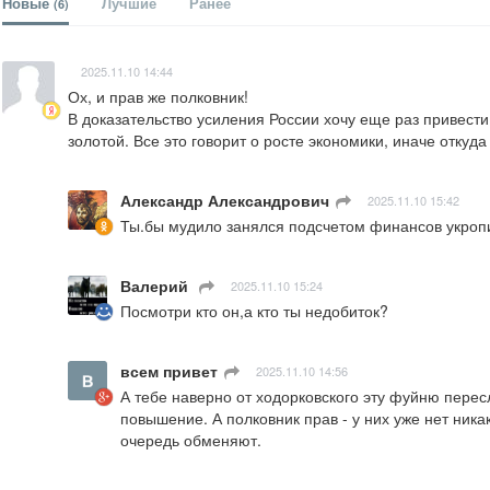
Новые
Лучшие
Ранее
(6)
2025.11.10 14:44
Ох, и прав же полковник!

В доказательство усиления России хочу еще раз привест
золотой. Все это говорит о росте экономики, иначе откуда
Александр Александрович
ㅤ
2025.11.10 15:42
Ты.бы мудило занялся подсчетом финансов укропии
Валерий
ㅤ
2025.11.10 15:24
Посмотри кто он,а кто ты недобиток?
всем привет
ㅤ
2025.11.10 14:56
А тебе наверно от ходорковского эту фуйню перес
повышение. А полковник прав - у них уже нет ника
очередь обменяют.