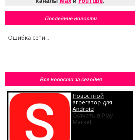
каналы
Max
и
YouTube
.
Последние новости
Ошибка сети...
Все новости за сегодня
Новостной
агрегатор для
Android
Скачать в Play
Market