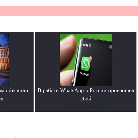
ам объявили
В работе WhatsApp в России произошел
ия
сбой
е
Читать подробнее