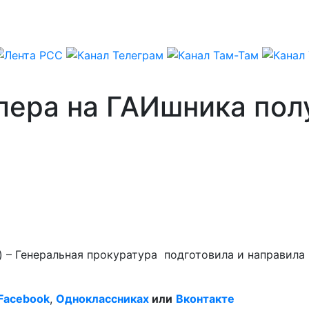
лера на ГАИшника по
а) – Генеральная прокуратура подготовила и направил
Facebook
,
Одноклассниках
или
Вконтакте