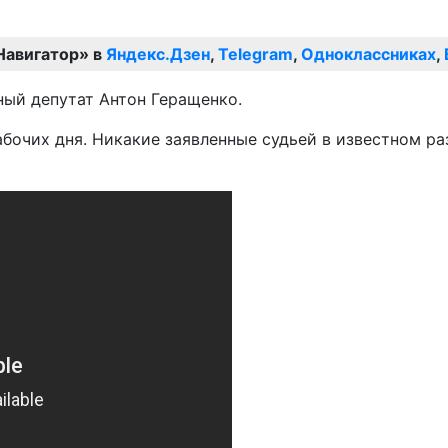
Навигатор» в
Яндекс.Дзен
,
Telegram
,
Одноклассниках
,
ный депутат Антон Геращенко.
абочих дня. Никакие заявленные судьей в известном р