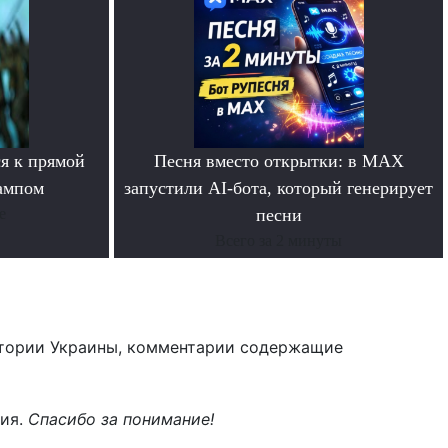
я к прямой
Песня вместо открытки: в MAX
ампом
запустили AI-бота, который генерирует
е
песни
Всего за 2 минуты
тории Украины, комментарии содержащие
ния.
Спасибо за понимание!