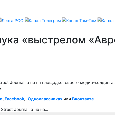
чука «выстрелом «Авр
reet Journal, а не на площадке своего медиа-холдинга
м.
am
,
Facebook
,
Одноклассниках
или
Вконтакте