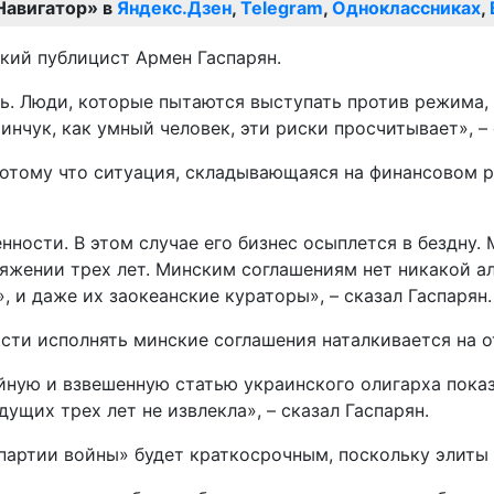
Навигатор» в
Яндекс.Дзен
,
Telegram
,
Одноклассниках
,
кий публицист Армен Гаспарян.
ь. Люди, которые пытаются выступать против режима, з
нчук, как умный человек, эти риски просчитывает», – 
, потому что ситуация, складывающаяся на финансовом 
нности. В этом случае его бизнес осыплется в бездну
тяжении трех лет. Минским соглашениям нет никакой а
 и даже их заокеанские кураторы», – сказал Гаспарян.
сти исполнять минские соглашения наталкивается на о
йную и взвешенную статью украинского олигарха показ
ущих трех лет не извлекла», – сказал Гаспарян.
«партии войны» будет краткосрочным, поскольку элиты