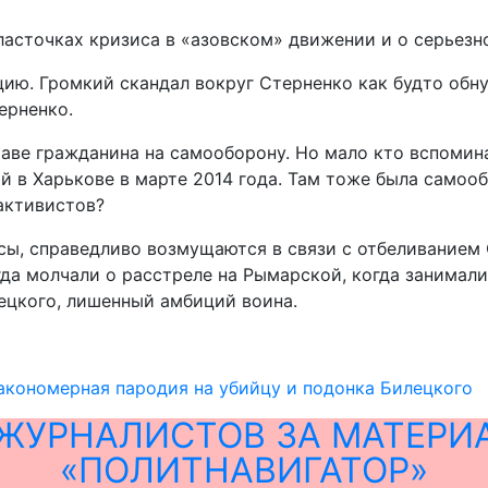
асточках кризиса в «азовском» движении и о серьезно
ию. Громкий скандал вокруг Стерненко как будто обну
ерненко.
аве гражданина на самооборону. Но мало кто вспомина
й в Харькове в марте 2014 года. Там тоже была самоо
активистов?
, справедливо возмущаются в связи с отбеливанием С
гда молчали о расстреле на Рымарской, когда занимал
цкого, лишенный амбиций воина.
акономерная пародия на убийцу и подонка Билецкого
ЖУРНАЛИСТОВ ЗА МАТЕРИ
«ПОЛИТНАВИГАТОР»