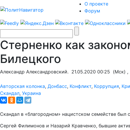
О проекте
Форум
Стерненко как законо
Билецкого
Александр Александровский.
21.05.2020 00:25
(Мск) ,
Авторская колонка
,
Донбасс
,
Конфликт
,
Коррупция
,
Кр
Скандал
,
Украина
Скандал в «благородном» нацистском семействе был с
Сергей Филимонов и Назарий Кравченко, бывшие актив