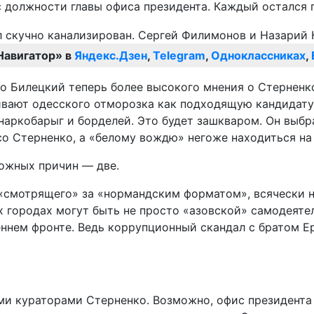
должности главы офиса президента. Каждый остался п
Навигатор» в
Яндекс.Дзен
,
Telegram
,
Одноклассниках
,
то Билецкий теперь более высокого мнения о Стерненк
вают одесского отморозка как подходящую кандидатур
наркобарыг и борделей. Это будет зашкваром. Он выбр
 со Стерненко, а «белому вождю» негоже находиться н
ожных причин — две.
«смотрящего» за «нормандским форматом», всячески на
 городах могут быть не просто «азовской» самодеятель
еннем фронте. Ведь коррупционный скандал с братом Е
ми кураторами Стерненко. Возможно, офис президента 