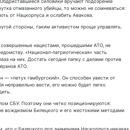
. Обдриставшиеся силовики вручают подозрение
рутка отмазанного убийцы, то можно не сомневаться:
оть от Нацкорпуса и ослабить Авакова.
другой стороны, таким активистом проще управлять.
, совершенные нацистами, прошедшими АТО, не
ведомству. «Национал-патриотическая» часть
аза на них. Достать сегодня папку с делами против
еранов АТО.
н — «петух гамбургский». Он способен увести от
бя неправильно вести, его можно будет легко
дить.
лом СБУ. Поэтому они четко позиционируются:
ьные вождизмом Билецкого и его жестокими методами
м, что у Билецкого под знаменами Нацкорпуса никаких