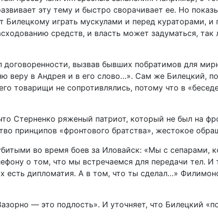
 развивает эту тему и быстро сворачивает ее. Но показ
т Билецкому играть мускулами и перед кураторами, и п
асходованию средств, и власть может задуматься, так 
 договоренности, вызвав бывших побратимов для мирн
яю веру в Андрея и в его слово…». Сам же Билецкий, п
 его товарищи не сопротивлялись, потому что в «бесед
 что Стерненко ряженый патриот, который не был на ф
ство принципов «фронтового братства», жестокое обра
битыми во время боев за Иловайск: «Мы с сепарами, к
ефону о том, что мы встречаемся для передачи тел. И 
ах есть дипломатия. А в том, что ты сделал…» Филимон
азорно — это подлость». И уточняет, что Билецкий «по