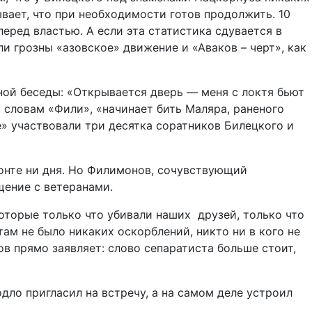
ывает, что при необходимости готов продолжить. 10
еред властью. А если эта статистика сдувается в
ли грозны «азовское» движение и «Аваков – черт», как
ой беседы: «Открывается дверь — меня с локтя бьют
о словам «Фили», «начинает бить Маляра, раненого
е» участвовали три десятка соратников Билецкого и
ронте ни дня. Но Филимонов, сочувствующий
щение с ветеранами.
оторые только что убивали наших друзей, только что
там не было никаких оскорблений, никто ни в кого не
ов прямо заявляет: слово сепаратиста больше стоит,
дло пригласил на встречу, а на самом деле устроил