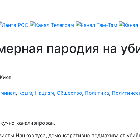
мерная пародия на уб
 Киев
иминал
,
Крым
,
Нацизм
,
Общество
,
Политика
,
Политичес
кучно канализирован.
исты Нацкорпуса, демонстративно подмахивают убийце