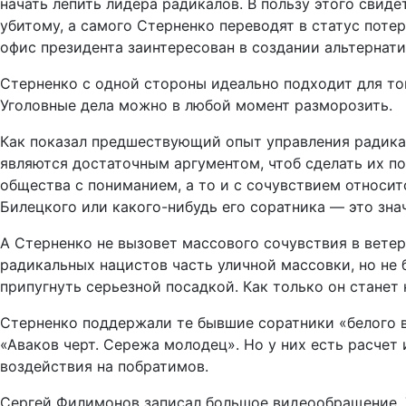
начать лепить лидера радикалов. В пользу этого сви
убитому, а самого Стерненко переводят в статус поте
офис президента заинтересован в создании альтернати
Стерненко с одной стороны идеально подходит для тог
Уголовные дела можно в любой момент разморозить.
Как показал предшествующий опыт управления радика
являются достаточным аргументом, чтоб сделать их 
общества с пониманием, а то и с сочувствием относитс
Билецкого или какого-нибудь его соратника — это зна
А Стерненко не вызовет массового сочувствия в ветер
радикальных нацистов часть уличной массовки, но не 
припугнуть серьезной посадкой. Как только он станет
Стерненко поддержали те бывшие соратники «белого в
«Аваков черт. Сережа молодец». Но у них есть расчет
воздействия на побратимов.
Сергей Филимонов записал большое видеообращение. Т