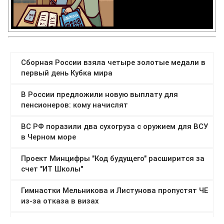
Категории:
Общество
,
Политика
,
Украина
Тэги:
баррикады
,
Донецкая республика
,
Ходорковский