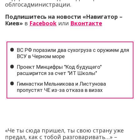
«Че ты сюда пришел, ты свою страну уже
предал, как с тобой разговаривать…» –
сказали ему активисты, когда он попытался
пройти за баррикады и пообщаться.
Сторонники ДНР объяснили Ходорковскому,
что он «незваный гость», и для того, чтобы