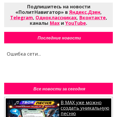
Подпишитесь на новости
«ПолитНавигатор» в
Яндекс.Дзен
,
Telegram
,
Одноклассниках
,
Вконтакте
,
каналы
Max
и
YouTube
.
Последние новости
Ошибка сети...
Все новости за сегодня
В MAX уже можно
создать уникальную
песню