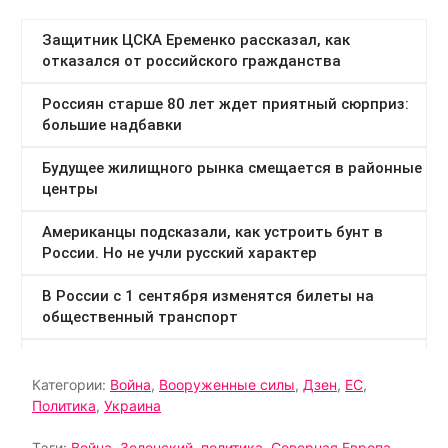
Категории:
Война
,
Вооруженные силы
,
Дзен
,
ЕС
,
Политика
,
Украина
Тэги:
Война
,
Зеленский
,
политика
,
Северная Европа
,