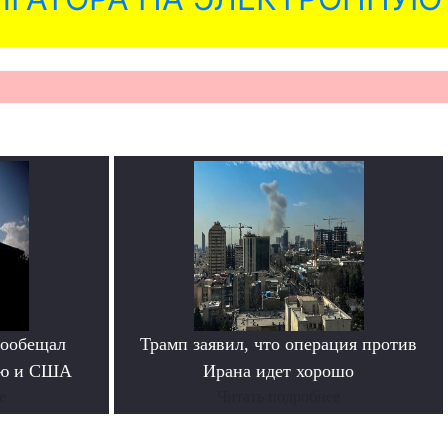
пообещал
Трамп заявил, что операция против
лю и США
Ирана идет хорошо
е
Читать подробнее