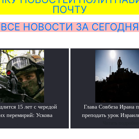
ПОЧТУ
ВСЕ НОВОСТИ ЗА СЕГОДНЯ
лится 15 лет с чередой
Глава Совбеза Ирана 
их перемирий: Ускова
преподать урок Израи
.
Читать подробне