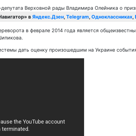
Навигатор» в
Яндекс.Дзен
,
Telegram
,
Одноклассниках
,
переворота в феврале 2014 года является общеизвестн
Шипикова.
системы дать оценку произошедшим на Украине событи