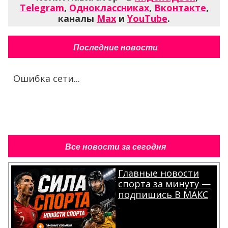
Telegram
,
Одноклассниках
,
Вконтакте
,
каналы
Max
и
YouTube
.
Последние новости
Ошибка сети...
Все новости за сегодня
Главные новости
спорта за минуту —
подпишись В МАКС
.