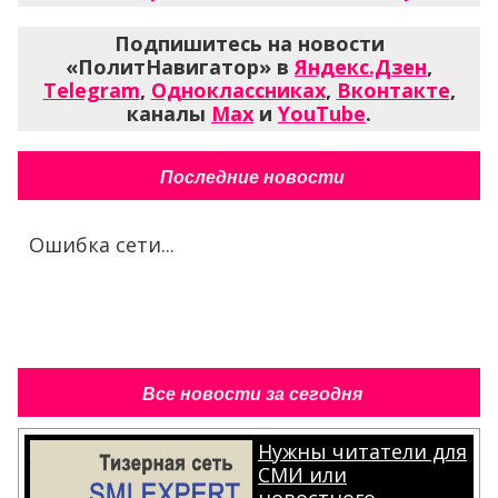
Подпишитесь на новости
«ПолитНавигатор» в
Яндекс.Дзен
,
Telegram
,
Одноклассниках
,
Вконтакте
,
каналы
Max
и
YouTube
.
Последние новости
Ошибка сети...
Все новости за сегодня
Нужны читатели для
СМИ или
новостного