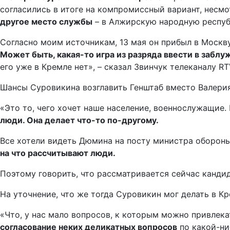
согласились в итоге на компромиссный вариант, нес
другое место службы
– в Алжирскую народную респуб
Согласно моим источникам, 13 мая он прибыл в Москву
Может быть, какая-то игра из разряда ввести в заблу
его уже в Кремле нет», – сказал Звинчук телеканалу RT
Шансы Суровикина возглавить Генштаб вместо Валери
«Это то, чего хочет наше население, военнослужащие.
люди. Она делает что-то по-другому.
Все хотели видеть Дюмина на посту министра обороны
на что рассчитывают люди.
Поэтому говорить, что рассматривается сейчас кандида
На уточнение, что же тогда Суровикин мог делать в Кр
«Что, у нас мало вопросов, к которым можно привлек
согласование неких деликатных вопросов
по какой-ни