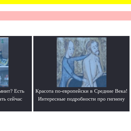
мнит? Есть
Красота по-европейски в Средние Века!
ать сейчас
Интересные подробности про гигиену
.