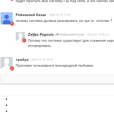
будет прогнуть всю систему ГШ под себя, а это сейчас с
Рейинский Казак
2024.05.18 19:54
почему система должна реагировать на чьи то  хотелки ?
Zeljko Popovic
Рейинский Казак
2024.05.19 08:12
Потому что система существует для служения наро
игнорировать.
трибун
2024.05.18 19:36
Пригожин пользовался всенародной любовью