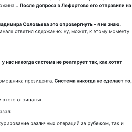
игожина…
После допроса в Лефортово его отправили на
адимира Соловьева это опровергнуть – я не знаю.
анале ответил сдержанно: ну, может, к этому моменту
о
у нас никогда система не реагирует так, как хотят
помощника президента.
Система никогда не сделает то,
 этого отрицать».
азал:
курирование различных операций за рубежом, так и