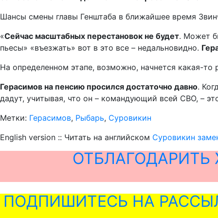
Шансы смены главы Генштаба в ближайшее время Звин
«
Сейчас масштабных перестановок не будет
. Может б
пьесы» «въезжать» вот в это все – недальновидно.
Гер
На определенном этапе, возможно, начнется какая-то 
Герасимов на пенсию просился достаточно давно
. Ког
дадут, учитывая, что он – командующий всей СВО, – эт
Метки:
Герасимов
,
Рыбарь
,
Суровикин
English version :: Читать на английском
Суровикин замен
ОТБЛАГОДАРИТЬ 
ПОДПИШИТЕСЬ НА РАССЫ