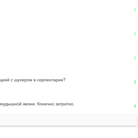
1
1
1
уацией с шухером в серпентарии?
3
икудышной жизни. Конечно затратно.
4