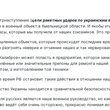
трнаступление (
цели ракетных ударов по украинским 
 в военный объект в Хмельницкой области. И якобы эт
асы, которые мы получили от наших союзников. Это пр
ленных объектов, которые происходят последнее врем
о разгонять неверие и отчаяние наших и так нервирова
 «Калибров» может попасть в предприятие, которое за
елённые или значительные препоны для ремонта нашей 
том, а изготовлением той техники.
е время РФ остановит такие действия в отношении наше
дство Украины находится в сравнительной безопасност
я русских является наше военное руководство, но как
тво ведёт себя очень осторожно, прекрасно понимая в