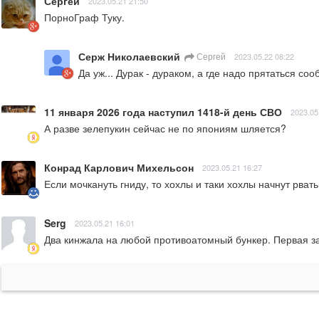
Сергей
2023.05.21 21:50
ПорноГраф Туку.
Серж Николаевский
Сергей
2023.05.22 08:22
Да уж... Дурак - дураком, а где надо прятаться соо
11 января 2026 года наступил 1418-й день СВО
2023.05
А разве зелепукин сейчас не по япониям шляется?
Конрад Карлович Михельсон
2023.05.21 16:27
Если мочкануть гниду, то хохлы и таки хохлы начнут рват
Serg
2023.05.21 16:01
Два кинжала на любой противоатомный бункер. Первая за