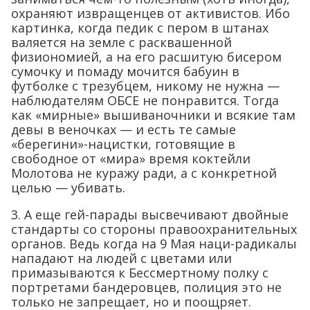
охраняют извращенцев от активистов. Ибо
картинка, когда педик с пером в штанах
валяется на земле с расквашенной
физиономией, а на его расшитую бисером
сумочку и помаду мочится бабуин в
футболке с трезубцем, никому не нужна —
наблюдателям ОБСЕ не понравится. Тогда
как «мирные» вышиваночники и всякие там
девы в веночках — и есть те самые
«берегини»-нацистки, готовящие в
свободное от «мира» время коктейли
Молотова не куражу ради, а с конкретной
целью — убивать.
3. А еще гей-парады высвечивают двойные
стандарты со стороны правоохранительных
органов. Ведь когда на 9 Мая наци-радикалы
нападают на людей с цветами или
примазываются к Бессмертному полку с
портретами бандеровцев, полиция это не
только не запрещает, но и поощряет.