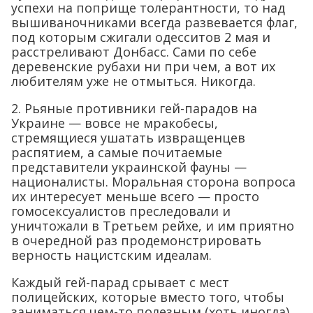
успехи на поприще толерантности, то над
вышиваночниками всегда развевается флаг,
под которым сжигали одесситов 2 мая и
расстреливают Донбасс. Сами по себе
деревенские рубахи ни при чем, а вот их
любителям уже не отмыться. Никогда.
2. Рьяные противники гей-парадов на
Украине — вовсе не мракобесы,
стремящиеся ушатать извращенцев
распятием, а самые почитаемые
представители украинской фауны —
националисты. Моральная сторона вопроса
их интересует меньше всего — просто
гомосексуалистов преследовали и
уничтожали в Третьем рейхе, и им приятно
в очередной раз продемонстрировать
верность нацистским идеалам.
Каждый гей-парад срывает с мест
полицейских, которые вместо того, чтобы
заниматься чем-то полезным (хоть иногда),