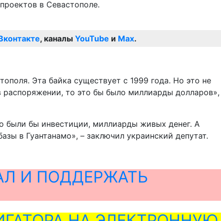
проектов в Севастополе.
Вконтакте
, каналы
YouTube
и
Max
.
поля. Эта байка существует с 1999 года. Но это не
 в распоряжении, то это бы было миллиарды долларов»,
то были бы инвестиции, миллиарды живых денег. А
базы в Гуантанамо», – заключил украинский депутат.
АЛ И ПОДДЕРЖАТЬ
ГАТОРА НА ЭЛЕКТРОННУЮ