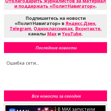
Отблагодарить журналистов за материал
и поддержать «ПолитНавигатор»
.
Подпишитесь на новости
«ПолитНавигатор» в
Яндекс.Дзен
,
Telegram
,
Одноклассниках
,
Вконтакте
,
каналы
Max
и
YouTube
.
Последние новости
Ошибка сети...
Все новости за сегодня
В MAX запустили