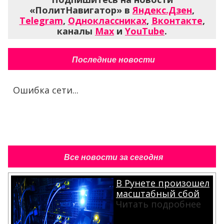
«ПолитНавигатор» в
Яндекс.Дзен
,
Telegram
,
Одноклассниках
,
Вконтакте
,
каналы
Max
и
YouTube
.
Последние новости
Ошибка сети...
Все новости за сегодня
В Рунете произошел
масштабный сбой
Читать подробнее