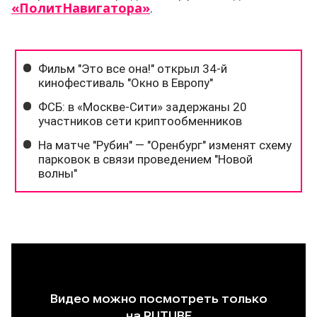
«ПолитНавигатора»
.