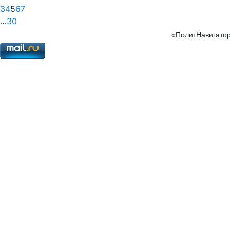
3
4
5
6
7
…
30
«ПолитНавигатор