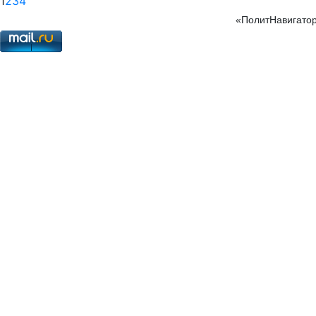
1
2
3
4
«ПолитНавигатор