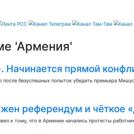
ме 'Армения'
. Начинается прямой конфл
ю после безуспешных попыток убедить премьера Мишуст
ужен референдум и чёткое «
ивел к тому, что в Армении начались протесты работн