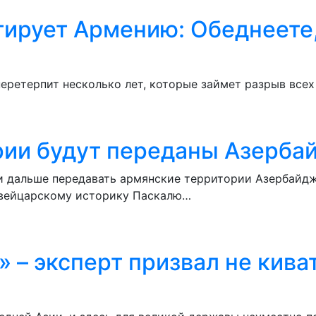
ирует Армению: Обеднеете,
перетерпит несколько лет, которые займет разрыв всех
рии будут переданы Азерба
 дальше передавать армянские территории Азербайдж
швейцарскому историку Паскалю…
 – эксперт призвал не кива