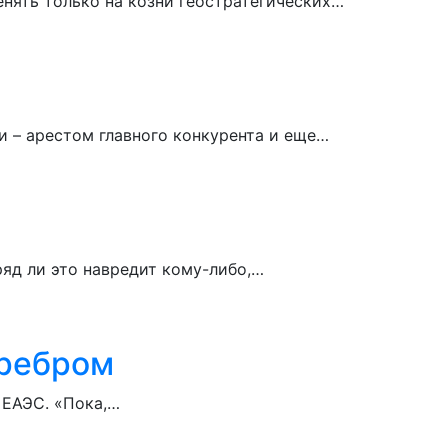
нять только на козни геостратегических…
и – арестом главного конкурента и еще…
ряд ли это навредит кому-либо,…
 ребром
 ЕАЭС. «Пока,…