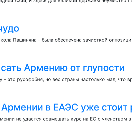
дней Азии, и здесь для великой державы неуместно пе
чудо
кола Пашиняна – была обеспечена зачисткой оппозици
асать Армению от глупости
– это русофобия, но вес страны настолько мал, что в
е Армении в ЕАЭС уже стоит
мении не удастся совмещать курс на ЕС с членством в