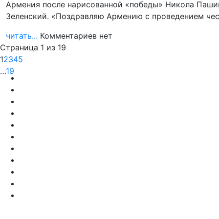
Армения после нарисованной «победы» Никола Паши
Зеленский. «Поздравляю Армению с проведением че
читать...
Комментариев нет
Страница 1 из 19
1
2
3
4
5
…
19