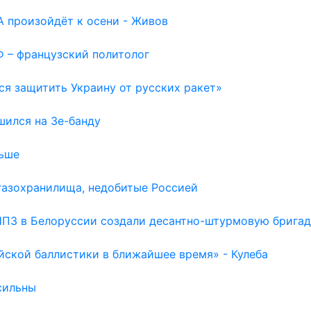
 произойдёт к осени - Живов
Ф – французский политолог
ся защитить Украину от русских ракет»
шился на Зе-банду
льше
газохранилища, недобитые Россией
НПЗ в Белоруссии создали десантно-штурмовую бригад
йской баллистики в ближайшее время» - Кулеба
сильны