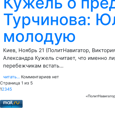
Кужель о пре
Турчинова: Ю
молодую
Киев, Ноябрь 21 (ПолитНавигатор, Виктор
Александра Кужель считает, что именно л
перебежчикам встать…
читать...
Комментариев нет
Страница 1 из 5
1
2
3
4
5
«ПолитНавигатор