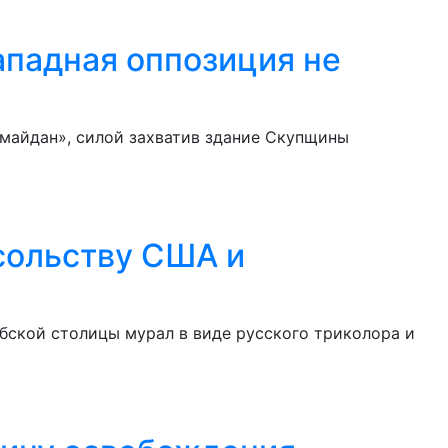
ападная оппозиция не
«майдан», силой захватив здание Cкупщины
сольству США и
бской столицы мурал в виде русского триколора и