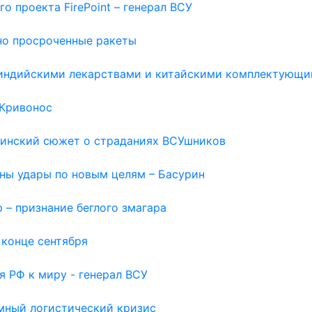
о проекта FirePoint – генерал ВСУ
но просроченные ракеты
с индийскими лекарствами и китайскими комплектующи
 Кривонос
раинский сюжет о страданиях ВСУшников
жны удары по новым целям – Басурин
 – признание беглого змагара
 конце сентября
я РФ к миру - генерал ВСУ
емный логистический кризис