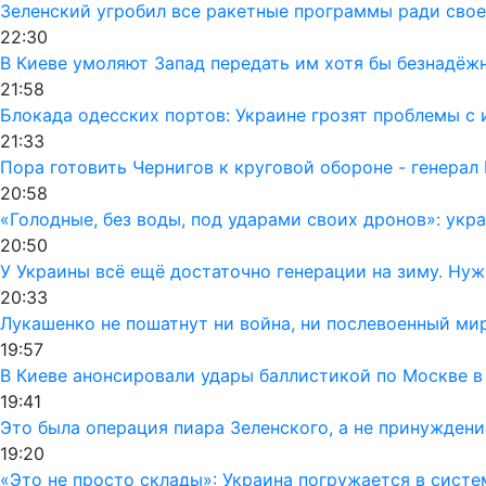
Зеленский угробил все ракетные программы ради своег
22:30
В Киеве умоляют Запад передать им хотя бы безнадёж
21:58
Блокада одесских портов: Украине грозят проблемы 
21:33
Пора готовить Чернигов к круговой обороне - генерал
20:58
«Голодные, без воды, под ударами своих дронов»: ук
20:50
У Украины всё ещё достаточно генерации на зиму. Ну
20:33
Лукашенко не пошатнут ни война, ни послевоенный мир
19:57
В Киеве анонсировали удары баллистикой по Москве в
19:41
Это была операция пиара Зеленского, а не принуждени
19:20
«Это не просто склады»: Украина погружается в сист