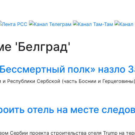
е 'Белград'
Бессмертный полк» назло З
ии и Республики Сербской (часть Боснии и Герцегови
роить отель на месте следо
вом Сербии проекта строительства отеля Trump на тер