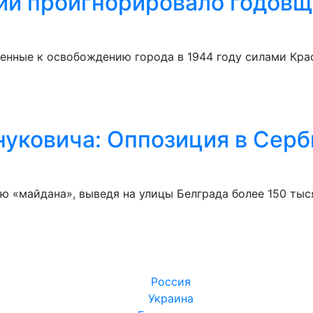
ии проигнорировало годов
енные к освобождению города в 1944 году силами Кр
нуковича: Оппозиция в Сер
 «майдана», выведя на улицы Белграда более 150 тыся
Россия
Украина