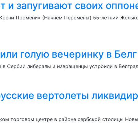
 и запугивают своих оппон
Крени Промени» (Начнём Перемены) 55-летний Желько 
или голую вечеринку в Бел
е в Сербии либералы и извращенцы устроили в Белгр
 русские вертолеты ликвиди
ком торговом центре в районе сербской столицы Новы