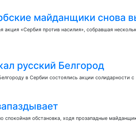
ербские майданщики снова 
я акция «Сербия против насилия», собравшая несколь
ал русский Белгород
елгороду в Сербии состоялись акции солидарности с 
запаздывает
но спокойная обстановка, ходя прозападные майданщи