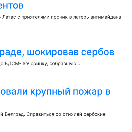
ентов
Латас с приятелями проник в лагерь антимайдана
граде, шокировав сербов
аде БДСМ- вечеринку, собравшую…
ровали крупный пожар в
й Белград. Справиться со стихией сербские