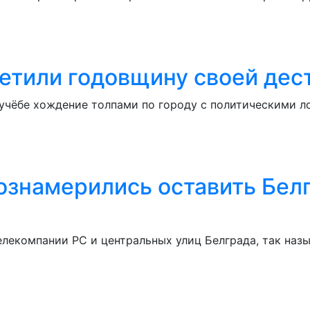
тили годовщину своей дес
учёбе хождение толпами по городу с политическими л
знамерились оставить Белг
елекомпании РС и центральных улиц Белграда, так наз