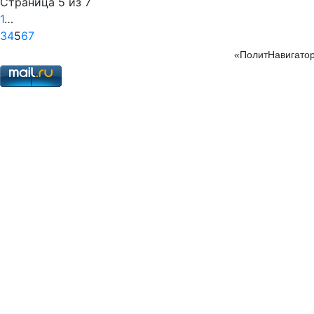
Страница 5 из 7
1
…
3
4
5
6
7
«ПолитНавигатор