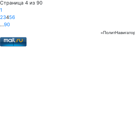
Страница 4 из 90
1
2
3
4
5
6
…
90
«ПолитНавигатор