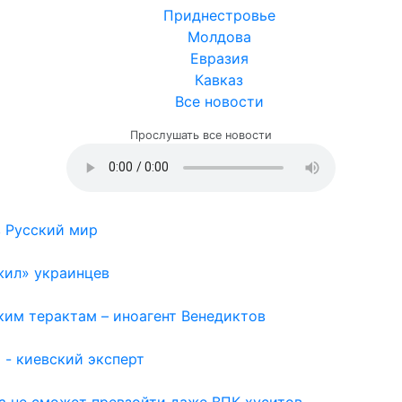
Приднестровье
Молдова
Евразия
Кавказ
Все новости
Прослушать все новости
в Русский мир
жил» украинцев
ким терактам – иноагент Венедиктов
 - киевский эксперт
а не сможет превзойти даже ВПК хуситов