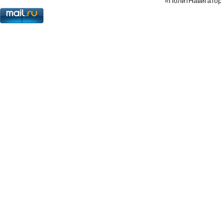
«ПолитНавигатор