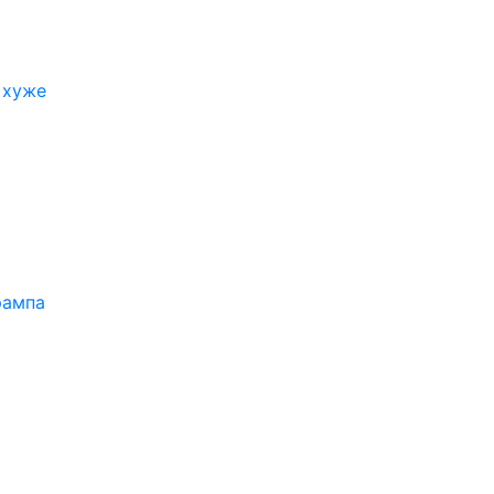
 хуже
рампа