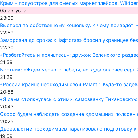
Крым - полуостров для смелых маркетплейсов. Wildber
05 августа
23:39
Выстрел по собственному кошельку. К чему приведёт 
22:59
Заморозил до срока: «Нафтогаз» бросил украинцев без
22:30
«Разбегайтесь и прячьтесь»: дружок Зеленского раздаё
21:59
Бортник: «Ждём чёрного лебедя, но куда опаснее серы
21:29
«России крайне необходим свой Palantir. Куда-то заде
20:58
«Я сама столкнулась с этим»: самозванку Тихановску
20:43
Скоро будем наблюдать создание «домашних полков» 
20:25
Двоевластие проходимцев парализовало подготовку к 
19:59