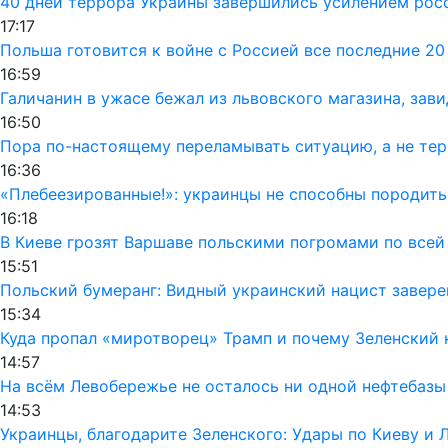
40 дней террора Украины завершились усилением рос
17:17
Польша готовится к войне с Россией все последние 20
16:59
Галичанин в ужасе бежал из львовского магазина, зав
16:50
Пора по-настоящему переламывать ситуацию, а не тер
16:36
«Плебеезированные!»: украинцы не способны породить
16:18
В Киеве грозят Варшаве польскими погромами по всей
15:51
Польский бумеранг: Видный украинский нацист завере
15:34
Куда пропал «миротворец» Трамп и почему Зеленский
14:57
На всём Левобережье не осталось ни одной нефтебазы
14:53
Украинцы, благодарите Зеленского: Удары по Киеву и 