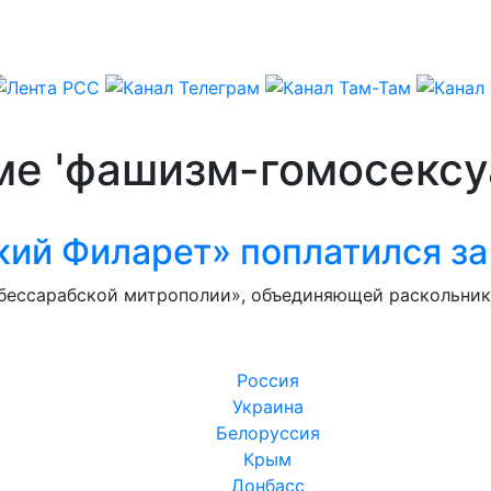
ме 'фашизм-гомосексу
кий Филарет» поплатился за
«бессарабской митрополии», объединяющей раскольни
Россия
Украина
Белоруссия
Крым
Донбасс