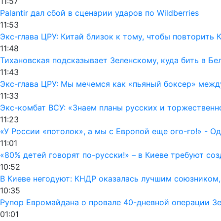
11:57
Palantir дал сбой в сценарии ударов по Wildberries
11:53
Экс-глава ЦРУ: Китай близок к тому, чтобы повторить
11:48
Тихановская подсказывает Зеленскому, куда бить в Бе
11:43
Экс-глава ЦРУ: Мы мечемся как «пьяный боксер» межд
11:33
Экс-комбат ВСУ: «Знаем планы русских и торжественн
11:23
«У России «потолок», а мы с Европой еще ого-го!» - 
11:01
«80% детей говорят по-русски!» – в Киеве требуют со
10:52
В Киеве негодуют: КНДР оказалась лучшим союзником
10:35
Рупор Евромайдана о провале 40-дневной операции Зел
01:01