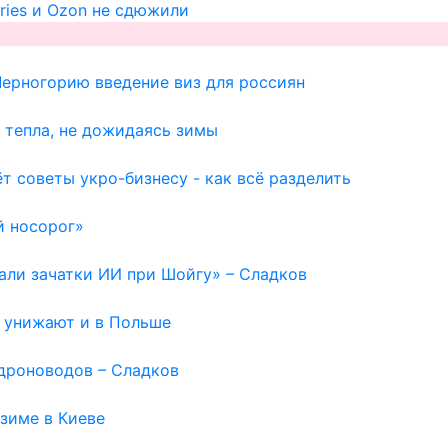
ries и Ozon не сдюжили
Черногорию введение виз для россиян
 тепла, не дожидаясь зимы
т советы укро-бизнесу - как всё разделить
й носорог»
вали зачатки ИИ при Шойгу» – Сладков
ю унижают и в Польше
дроноводов – Сладков
зиме в Киеве