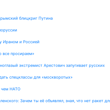
 Крымский блицкриг Путина
лоруссии
у Ираном и Россией
о все просираем»
Одноглазый экстремист Арестович запугивает русских
здать спецклассы для «москворотых»
, чем НАТО
енского: Зачем ты её объявлял, зная, что нет ракет д