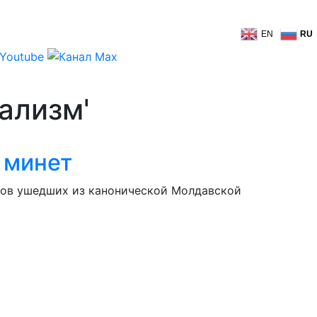
EN
RU
ализм'
 минет
ков ушедших из канонической Молдавской