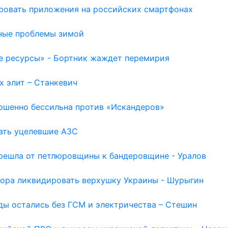
ировать приложения на российских смартфонах
ьные проблемы зимой
е ресурсы» - Бортник жаждет перемирия
х элит – Станкевич
ершенно бессильна против «Искандеров»
шать уцелевшие АЗС
ерешла от петлюровщины к бандеровщине - Уралов
Пора ликвидировать верхушку Украины - Шурыгин
оды остались без ГСМ и электричества – Стешин