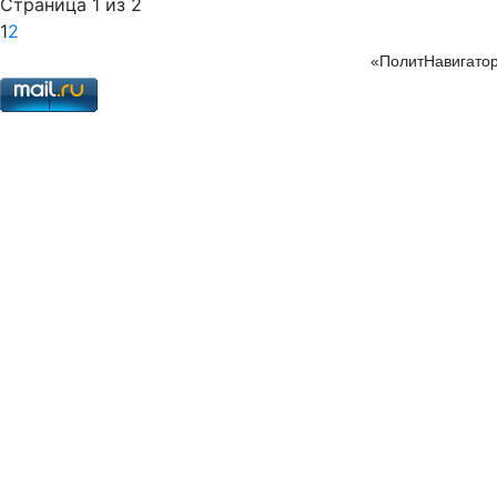
Страница 1 из 2
1
2
«ПолитНавигатор