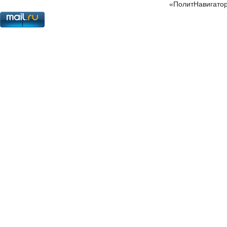
«ПолитНавигатор