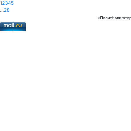
1
2
3
4
5
…
28
«ПолитНавигатор