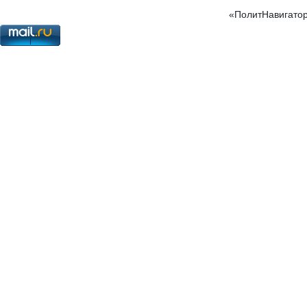
«ПолитНавигатор