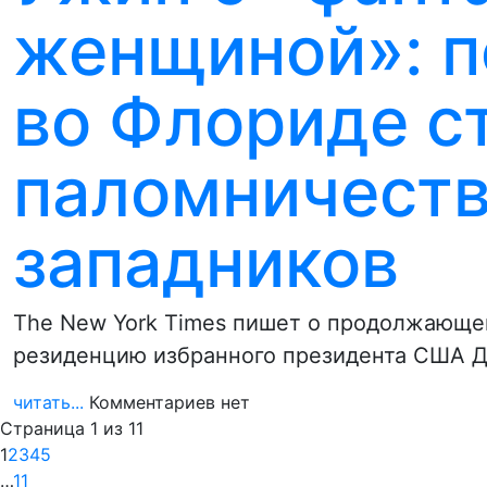
женщиной»: п
во Флориде с
паломничеств
западников
The New York Times пишет о продолжающе
резиденцию избранного президента США Д
читать...
Комментариев нет
Страница 1 из 11
1
2
3
4
5
…
11