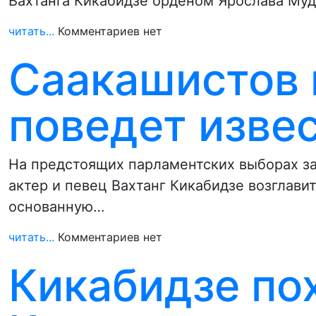
Вахтанга Кикабидзе орденом Ярослава Муд
читать...
Комментариев нет
Саакашистов 
поведет изве
На предстоящих парламентских выборах 
актер и певец Вахтанг Кикабидзе возглав
основанную…
читать...
Комментариев нет
Кикабидзе пох