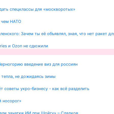
здать спецклассы для «москворотых»
, чем НАТО
енского: Зачем ты её объявлял, зная, что нет ракет д
ries и Ozon не сдюжили
Черногорию введение виз для россиян
 тепла, не дожидаясь зимы
т советы укро-бизнесу - как всё разделить
й носорог»
вали зачатки ИИ при Шойгу» – Сладков