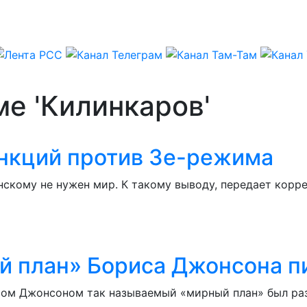
ме 'Килинкаров'
анкций против Зе-режима
нскому не нужен мир. К такому выводу, передает корр
й план» Бориса Джонсона п
м Джонсоном так называемый «мирный план» был разр