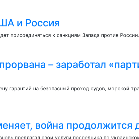
ША и Россия
удет присоединяться к санкциям Запада против Росси
прорвана – заработал «парт
ену гарантий на безопасный проход судов, морской т
меняет, война продолжится 
 вновь предлагал свои услуги посредника по украинско