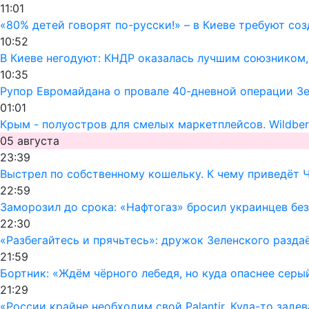
11:01
«80% детей говорят по-русски!» – в Киеве требуют со
10:52
В Киеве негодуют: КНДР оказалась лучшим союзником
10:35
Рупор Евромайдана о провале 40-дневной операции Зел
01:01
Крым - полуостров для смелых маркетплейсов. Wildber
05 августа
23:39
Выстрел по собственному кошельку. К чему приведёт 
22:59
Заморозил до срока: «Нафтогаз» бросил украинцев без
22:30
«Разбегайтесь и прячьтесь»: дружок Зеленского раздаё
21:59
Бортник: «Ждём чёрного лебедя, но куда опаснее серы
21:29
«России крайне необходим свой Palantir. Куда-то заде