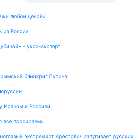
очки любой ценой»
ь из России
дубиной» – укро-эксперт
 Крымский блицкриг Путина
лоруссии
у Ираном и Россией
о все просираем»
Одноглазый экстремист Арестович запугивает русских