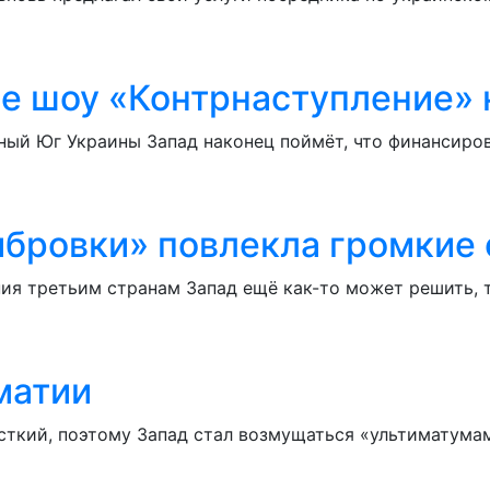
ое шоу «Контрнаступление» 
ый Юг Украины Запад наконец поймёт, что финансиров
ибровки» повлекла громкие 
ия третьим странам Запад ещё как-то может решить, 
матии
сткий, поэтому Запад стал возмущаться «ультиматума