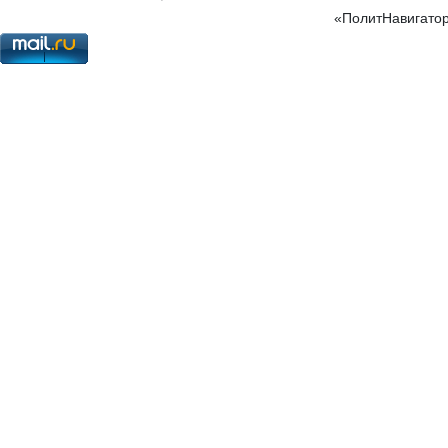
«ПолитНавигатор