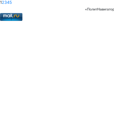
1
2
3
4
5
«ПолитНавигатор