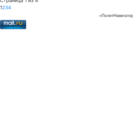
Страница 1 из 4
1
2
3
4
«ПолитНавигатор