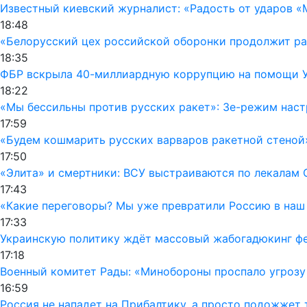
Известный киевский журналист: «Радость от ударов «
18:48
«Белорусский цех российской оборонки продолжит раб
18:35
ФБР вскрыла 40-миллиардную коррупцию на помощи Ук
18:22
«Мы бессильны против русских ракет»: Зе-режим наст
17:59
«Будем кошмарить русских варваров ракетной стеной
17:50
«Элита» и смертники: ВСУ выстраиваются по лекалам 
17:43
«Какие переговоры? Мы уже превратили Россию в наш
17:33
Украинскую политику ждёт массовый жабогадюкинг фе
17:18
Военный комитет Рады: «Минобороны проспало угрозу
16:59
Россия не нападет на Прибалтику, а просто подожжет 