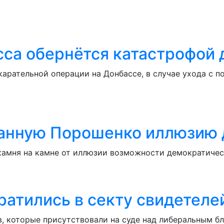
сса обернётся катастрофой 
карательной операции на Донбассе, в случае ухода с п
данную Порошенко иллюзию 
камня на камне от иллюзии возможности демократичес
атились в секту свидетеле
в, которые присутствовали на суде над либеральным 