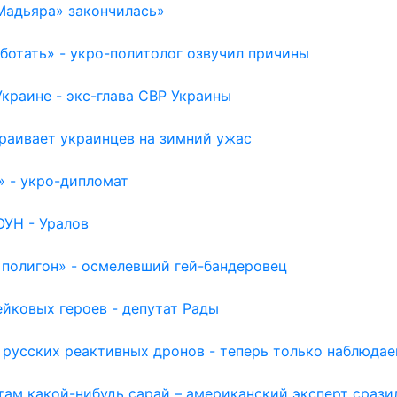
Мадьяра» закончилась»
отать» - укро-политолог озвучил причины
раине - экс-глава СВР Украины
раивает украинцев на зимний ужас
» - укро-дипломат
ОУН - Уралов
 полигон» - осмелевший гей-бандеровец
йковых героев - депутат Рады
 русских реактивных дронов - теперь только наблюда
там какой-нибудь сарай – американский эксперт срази