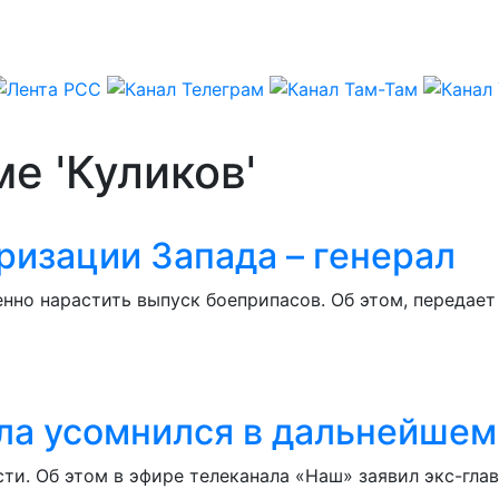
е 'Куликов'
ризации Запада – генерал
венно нарастить выпуск боеприпасов. Об этом, передае
ла усомнился в дальнейшем
ти. Об этом в эфире телеканала «Наш» заявил экс-гла