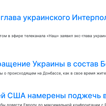
-глава украинского Интерпо
ом в эфире телеканала «Наш» заявил экс-глава украи
ращение Украины в состав 
ы о происходящем на Донбассе, как в свое время жите
ией США намерены поджечь в
обы довести Европу до максимальной конфронтации с Р