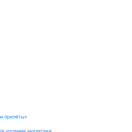
ем прилёты»
ла уровнем аналитики